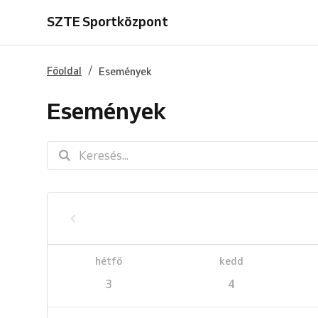
SZTE Sportközpont
/
Főoldal
Események
Események
hétfő
kedd
3
4