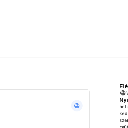
E
N
hét
ked
sze
csü