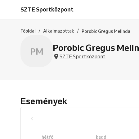
SZTE Sportközpont
/
/
Főoldal
Alkalmazottak
Porobic Gregus Melinda
Porobic Gregus Meli
PM
SZTE Sportközpont
Események
hétfő
kedd